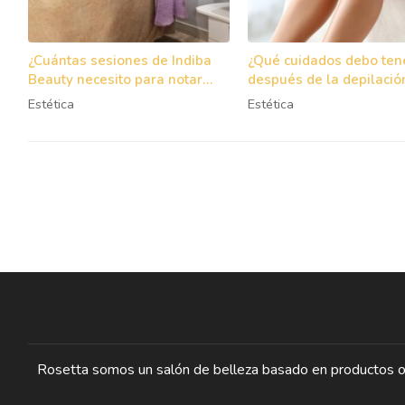
¿Cuántas sesiones de Indiba
¿Qué cuidados debo ten
Beauty necesito para notar
después de la depilació
resultados en mi cabello?
Estética
Estética
Rosetta somos un salón de belleza basado en productos org