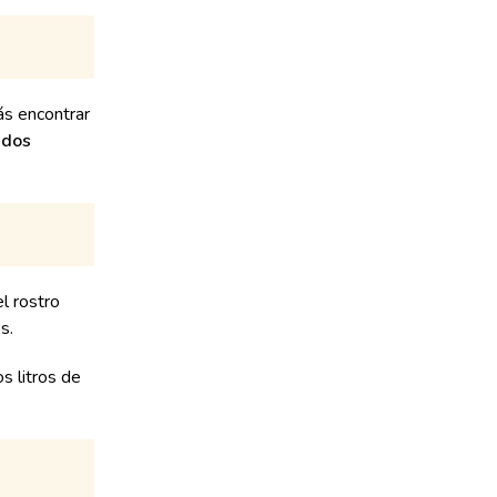
s encontrar
 dos
l rostro
os.
s litros de