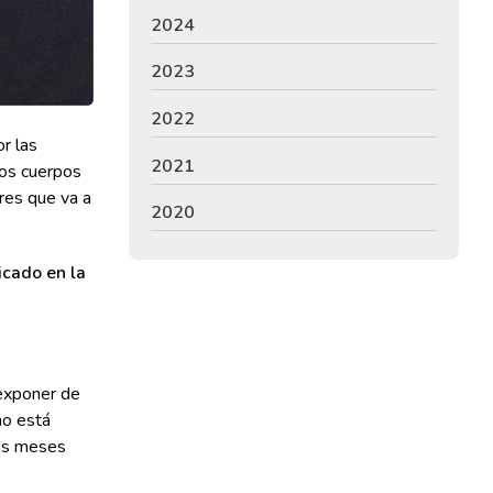
2024
2023
2022
r las
2021
ros cuerpos
ares que va a
2020
icado en la
 exponer de
no está
los meses