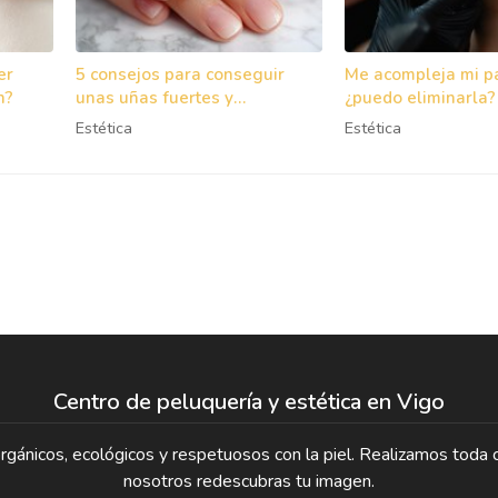
er
5 consejos para conseguir
Me acompleja mi p
n?
unas uñas fuertes y
¿puedo eliminarla?
saludables
Estética
Estética
Centro de peluquería y estética en Vigo
ánicos, ecológicos y respetuosos con la piel. Realizamos toda c
nosotros redescubras tu imagen.