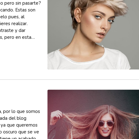
io pero sin pasarte?
scando. Estas son
elo pues, al
eres realizar.
traste y dar
s, pero en esta
a, por lo que somos
rada del blog
2, ya que queremos
 tiene un acabado