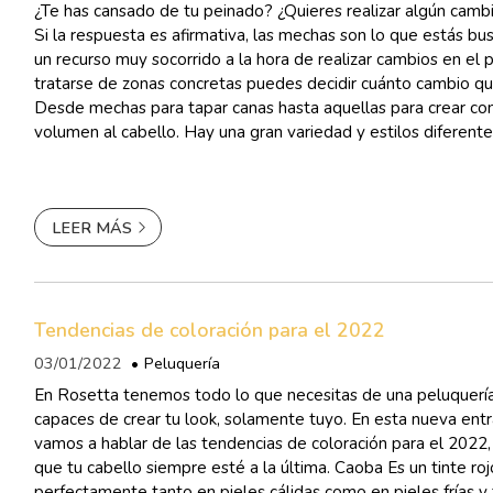
¿Te has cansado de tu peinado? ¿Quieres realizar algún camb
Si la respuesta es afirmativa, las mechas son lo que estás bu
un recurso muy socorrido a la hora de realizar cambios en el p
tratarse de zonas concretas puedes decidir cuánto cambio qui
Desde mechas para tapar canas hasta aquellas para crear con
volumen al cabello. Hay una gran variedad y estilos diferente
ocasión, te vamos a hablar de dos tipos ...
LEER MÁS
Tendencias de coloración para el 2022
03/01/2022
Peluquería
En Rosetta tenemos todo lo que necesitas de una peluquerí
capaces de crear tu look, solamente tuyo. En esta nueva ent
vamos a hablar de las tendencias de coloración para el 202
que tu cabello siempre esté a la última. Caoba Es un tinte rojo oscuro que se ve
perfectamente tanto en pieles cálidas como en pieles frías y