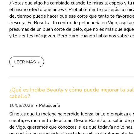
¿Notas que algo ha cambiado cuando te miras al espejo y tu
el mismo efecto que antes? ¡Probablemente no serás la única
del tiempo puede hacer que ese corte que tanto te favorecía
frescura. En Rosetta, tu centro de peluquería en Vigo, aspir
presumas de un buen corte de pelo, que no es más que aquel
y te sientes más joven. Pero claro, cuando hablamos sobre e
un abanico de posibilidades: ¿cuál e...
LEER MÁS
¿Qué es Indiba Beauty y cómo puede mejorar la sa
cabello?
10/06/2025
Peluquería
Si notas que tu melena ha perdido fuerza, brillo o empieza a 
cuenta, es momento de actuar. Desde Rosetta, tu salón de p
de Vigo, queremos que conozcas, si es que todavía no lo has 
que está revolucionando el cuidado capilar: el tratamiento I