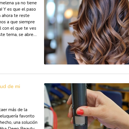
 melena ya no tiene
! Y es que el paso
 ahora te reste
amos a que siempre
 con el que te ves
ste tema, se abre
lud de mi
caer más de la
eluquería favorito
hecho, una solución
ndiba Deep Beauty.