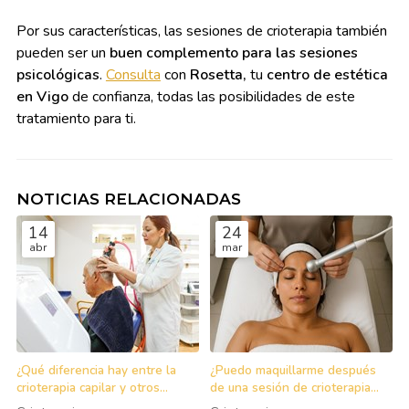
Por sus características, las sesiones de crioterapia también
pueden ser un
buen complemento para las sesiones
psicológicas
.
Consulta
con
Rosetta,
tu
centro de estética
en Vigo
de confianza, todas las posibilidades de este
tratamiento para ti.
NOTICIAS RELACIONADAS
14
24
abr
mar
¿Qué diferencia hay entre la
¿Puedo maquillarme después
crioterapia capilar y otros
de una sesión de crioterapia
tratamientos para el cabello?
facial?