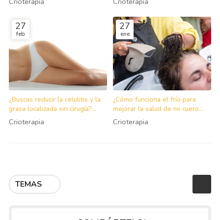
Crioterapia
Crioterapia
27
27
feb
ene
¿Buscas reducir la celulitis y la
¿Cómo funciona el frío para
grasa localizada sin cirugía?
mejorar la salud de mi cuero
¡Opta por la crioterapia
cabelludo y cabello?
Crioterapia
Crioterapia
corporal!
TEMAS