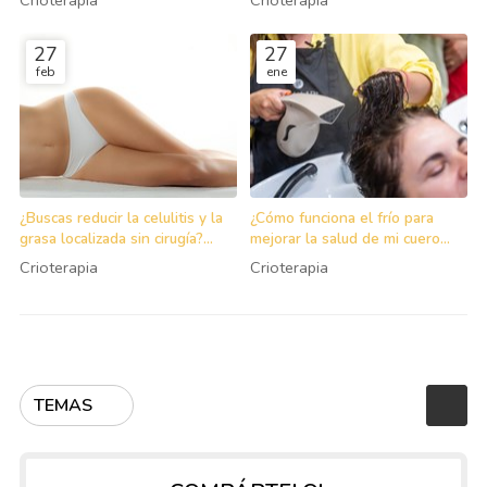
Crioterapia
Crioterapia
27
27
feb
ene
¿Buscas reducir la celulitis y la
¿Cómo funciona el frío para
grasa localizada sin cirugía?
mejorar la salud de mi cuero
¡Opta por la crioterapia
cabelludo y cabello?
Crioterapia
Crioterapia
corporal!
TEMAS