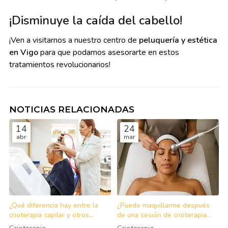
¡Disminuye la caída del cabello!
¡Ven a visitarnos a nuestro centro de
peluquería y estética
en Vigo
para que podamos asesorarte en estos
tratamientos revolucionarios!
NOTICIAS RELACIONADAS
14
24
abr
mar
¿Qué diferencia hay entre la
¿Puedo maquillarme después
crioterapia capilar y otros
de una sesión de crioterapia
tratamientos para el cabello?
facial?